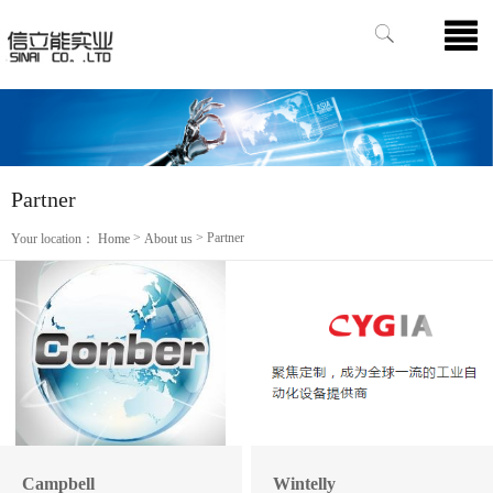
Partner
>
> Partner
Your location：
Home
About us
Campbell
Wintelly